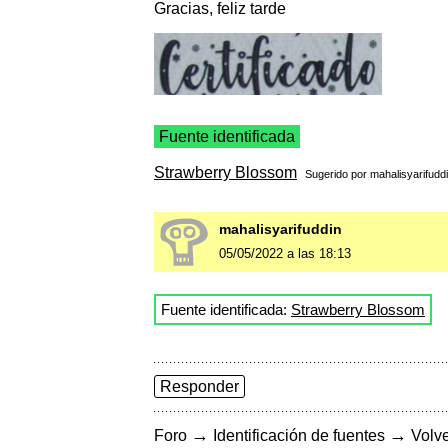
Gracias, feliz tarde
Fuente identificada
Strawberry Blossom
Sugerido por
mahalisyarifudd
mahalisyarifuddin
05/05/2022 a las 18:13
Fuente identificada:
Strawberry Blossom
Responder
→
→
Foro
Identificación de fuentes
Volve