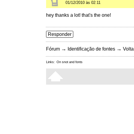
01/12/2010 às 02:11
hey thanks a lot! that's the one!
Responder
→
→
Fórum
Identificação de fontes
Volta
Links:
On snot and fonts