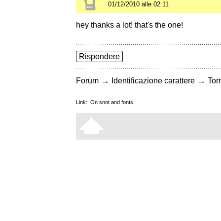
01/12/2010 alle 02:11
hey thanks a lot! that's the one!
Rispondere
→
→
Forum
Identificazione carattere
Torn
Link:
On snot and fonts