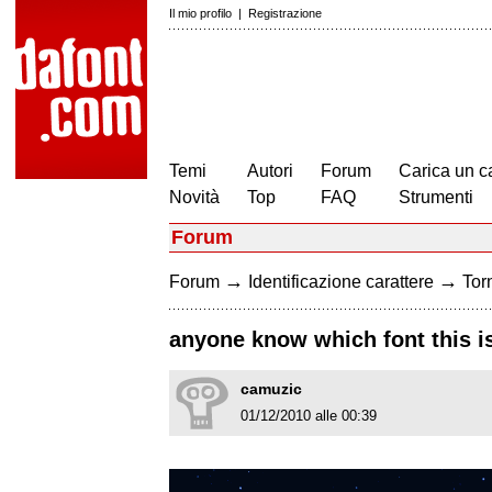
Il mio profilo
|
Registrazione
Temi
Autori
Forum
Carica un c
Novità
Top
FAQ
Strumenti
Forum
→
→
Forum
Identificazione carattere
Torn
anyone know which font this is?
camuzic
01/12/2010 alle 00:39