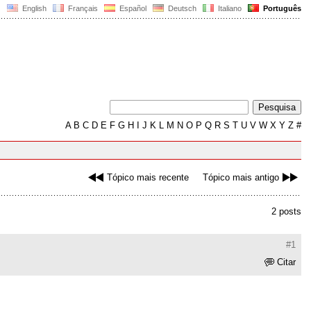
English
Français
Español
Deutsch
Italiano
Português
A
B
C
D
E
F
G
H
I
J
K
L
M
N
O
P
Q
R
S
T
U
V
W
X
Y
Z
#
Tópico mais recente
Tópico mais antigo
2 posts
#1
Citar