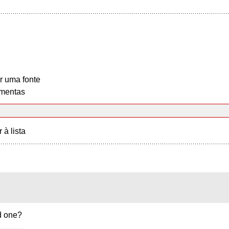
r uma fonte
mentas
r à lista
ed one?