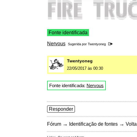
Fonte identificada
Nervous
Sugerida por
Twentyoneg
Twentyoneg
22/05/2017 às 00:30
Fonte identificada:
Nervous
Responder
→
→
Fórum
Identificação de fontes
Volta