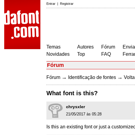
Entrar
|
Registrar
Temas
Autores
Fórum
Envia
Novidades
Top
FAQ
Ferra
Fórum
→
→
Fórum
Identificação de fontes
Volta
What font is this?
chrysxler
21/05/2017 às 05:28
Is this an existing font or just a customiz