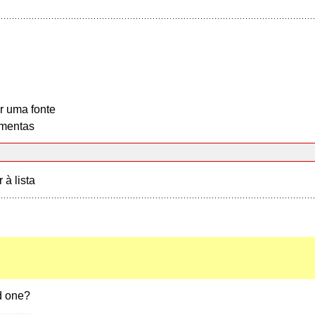
r uma fonte
mentas
r à lista
ed one?