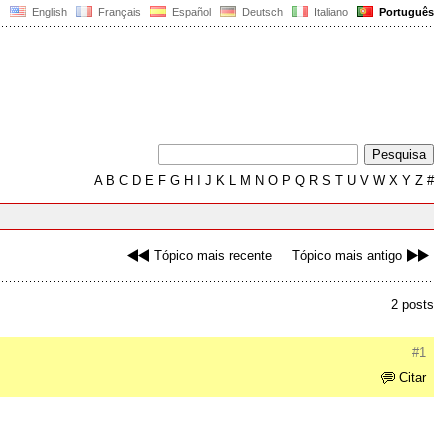
English
Français
Español
Deutsch
Italiano
Português
A
B
C
D
E
F
G
H
I
J
K
L
M
N
O
P
Q
R
S
T
U
V
W
X
Y
Z
#
Tópico mais recente
Tópico mais antigo
2 posts
#1
Citar