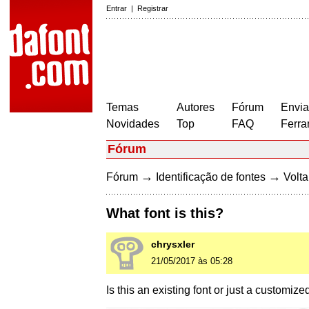
Entrar
|
Registrar
Temas
Autores
Fórum
Envia
Novidades
Top
FAQ
Ferra
Fórum
→
→
Fórum
Identificação de fontes
Volta
What font is this?
chrysxler
21/05/2017 às 05:28
Is this an existing font or just a customiz