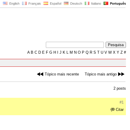
English
Français
Español
Deutsch
Italiano
Português
A
B
C
D
E
F
G
H
I
J
K
L
M
N
O
P
Q
R
S
T
U
V
W
X
Y
Z
#
Tópico mais recente
Tópico mais antigo
2 posts
#1
Citar