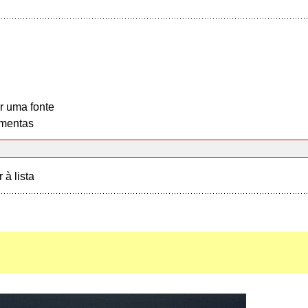
r uma fonte
mentas
r à lista