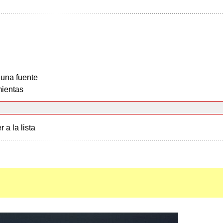
 una fuente
ientas
r a la lista