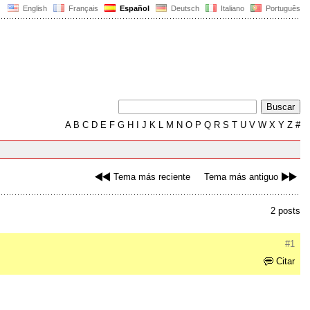
English
Français
Español
Deutsch
Italiano
Português
A
B
C
D
E
F
G
H
I
J
K
L
M
N
O
P
Q
R
S
T
U
V
W
X
Y
Z
#
Tema más reciente
Tema más antiguo
2 posts
#1
Citar