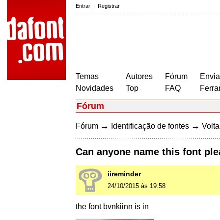
Entrar
|
Registrar
Temas
Autores
Fórum
Envia
Novidades
Top
FAQ
Ferra
Fórum
→
→
Fórum
Identificação de fontes
Volta
Can anyone name this font ple
iireminder
24/10/2015 às 19:58
the font bvnkiinn is in