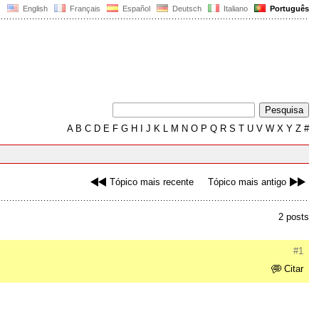
English
Français
Español
Deutsch
Italiano
Português
A
B
C
D
E
F
G
H
I
J
K
L
M
N
O
P
Q
R
S
T
U
V
W
X
Y
Z
#
Tópico mais recente
Tópico mais antigo
2 posts
#1
Citar