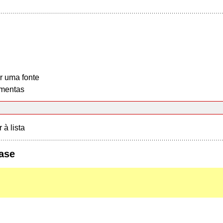
r uma fonte
mentas
r à lista
ase