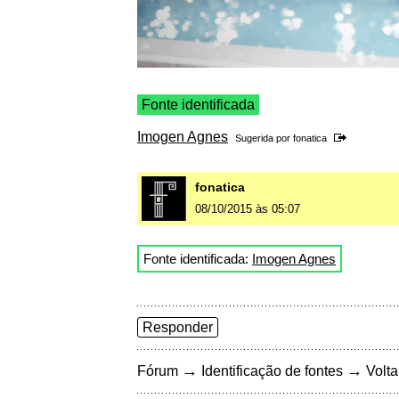
Fonte identificada
Imogen Agnes
Sugerida por
fonatica
fonatica
08/10/2015 às 05:07
Fonte identificada:
Imogen Agnes
Responder
→
→
Fórum
Identificação de fontes
Volta