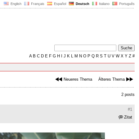
English
Français
Español
Deutsch
Italiano
Português
A
B
C
D
E
F
G
H
I
J
K
L
M
N
O
P
Q
R
S
T
U
V
W
X
Y
Z
#
Neueres Thema
Älteres Thema
2 posts
#1
Zitat