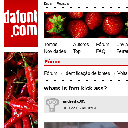
Entrar
|
Registrar
Temas
Autores
Fórum
Envia
Novidades
Top
FAQ
Ferra
Fórum
→
→
Fórum
Identificação de fontes
Volta
whats is font kick ass?
andreda009
01/05/2015 às 18:04