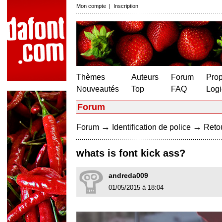
Mon compte
|
Inscription
Thèmes
Auteurs
Forum
Prop
Nouveautés
Top
FAQ
Logi
Forum
→
→
Forum
Identification de police
Retou
whats is font kick ass?
andreda009
01/05/2015 à 18:04