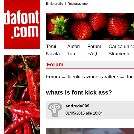
Il mio profilo
|
Registrazione
Temi
Autori
Forum
Carica un c
Novità
Top
FAQ
Strumenti
Forum
→
→
Forum
Identificazione carattere
Torn
whats is font kick ass?
andreda009
01/05/2015 alle 18:04