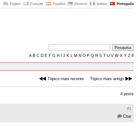
English
Français
Español
Deutsch
Italiano
Português
A
B
C
D
E
F
G
H
I
J
K
L
M
N
O
P
Q
R
S
T
U
V
W
X
Y
Z
#
Tópico mais recente
Tópico mais antigo
4 posts
#1
Citar