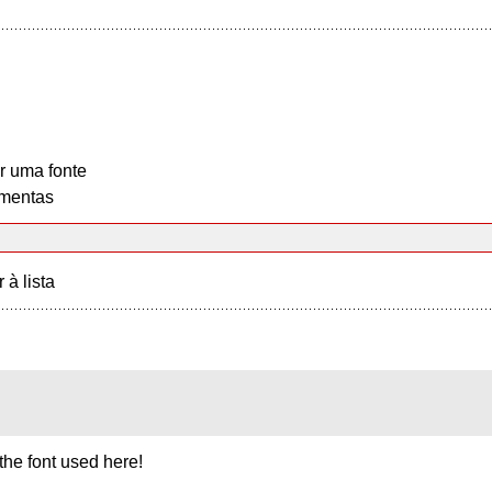
r uma fonte
mentas
r à lista
he font used here!