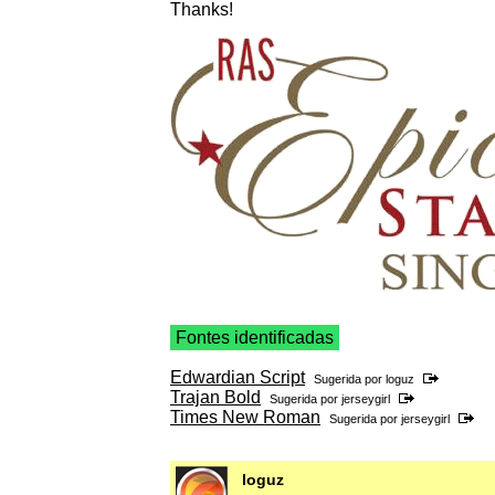
Thanks!
Fontes identificadas
Edwardian Script
Sugerida por
loguz
Trajan Bold
Sugerida por
jerseygirl
Times New Roman
Sugerida por
jerseygirl
loguz