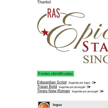
Thanks!
Fontes identificadas
Edwardian Script
Sugerida por
loguz
Trajan Bold
Sugerida por
jerseygirl
Times New Roman
Sugerida por
jerseygirl
loguz