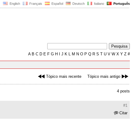
English
Français
Español
Deutsch
Italiano
Português
A
B
C
D
E
F
G
H
I
J
K
L
M
N
O
P
Q
R
S
T
U
V
W
X
Y
Z
#
Tópico mais recente
Tópico mais antigo
4 posts
#1
Citar