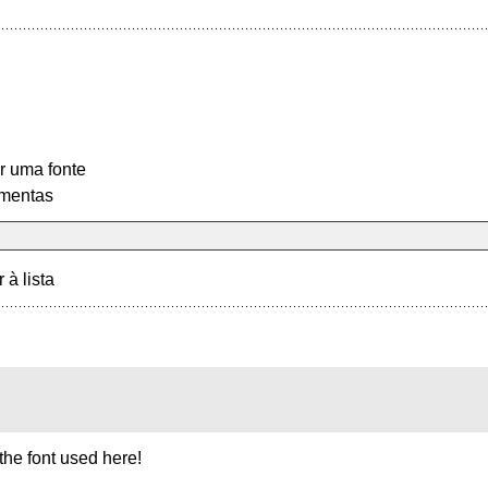
r uma fonte
mentas
r à lista
he font used here!