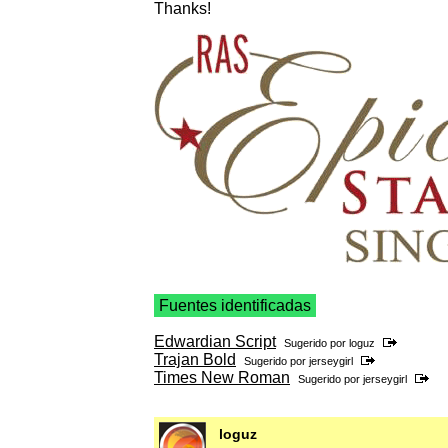
Thanks!
Fuentes identificadas
Edwardian Script
Sugerido por
loguz
Trajan Bold
Sugerido por
jerseygirl
Times New Roman
Sugerido por
jerseygirl
loguz