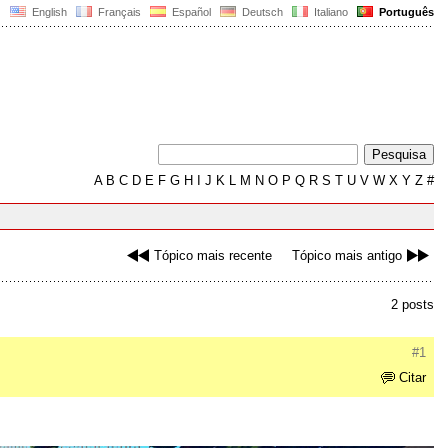
English
Français
Español
Deutsch
Italiano
Português
A
B
C
D
E
F
G
H
I
J
K
L
M
N
O
P
Q
R
S
T
U
V
W
X
Y
Z
#
Tópico mais recente
Tópico mais antigo
2 posts
#1
Citar