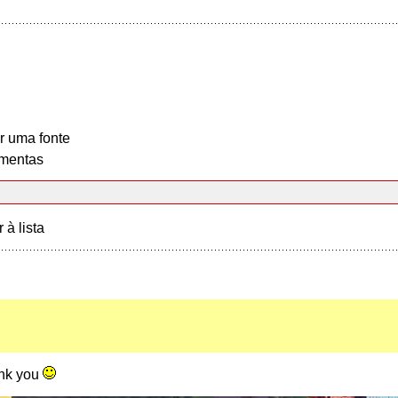
r uma fonte
mentas
r à lista
ank you