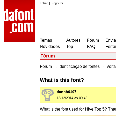
Entrar
|
Registrar
Temas
Autores
Fórum
Envia
Novidades
Top
FAQ
Ferra
Fórum
→
→
Fórum
Identificação de fontes
Volta
What is this font?
dannh0107
13/12/2014 às 00:45
What is the font used for Hive Top 5? Th