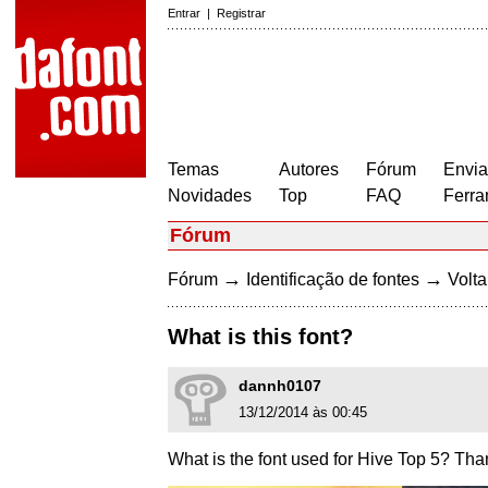
Entrar
|
Registrar
Temas
Autores
Fórum
Envia
Novidades
Top
FAQ
Ferra
Fórum
→
→
Fórum
Identificação de fontes
Volta
What is this font?
dannh0107
13/12/2014 às 00:45
What is the font used for Hive Top 5? Th