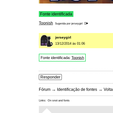
Fonte identificada
Toonish
Sugerida por
jerseygirl
jerseygirl
13/12/2014 às 01:06
Fonte identificada:
Toonish
Responder
→
→
Fórum
Identificação de fontes
Volta
Links:
On snot and fonts