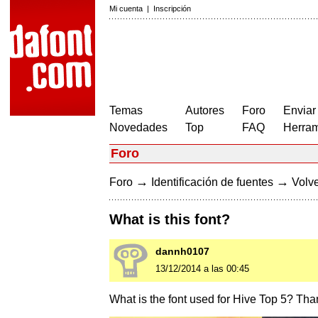
Mi cuenta
|
Inscripción
Temas
Autores
Foro
Enviar
Novedades
Top
FAQ
Herram
Foro
→
→
Foro
Identificación de fuentes
Volve
What is this font?
dannh0107
13/12/2014 a las 00:45
What is the font used for Hive Top 5? Th