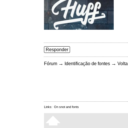
Responder
→
→
Fórum
Identificação de fontes
Volta
Links:
On snot and fonts