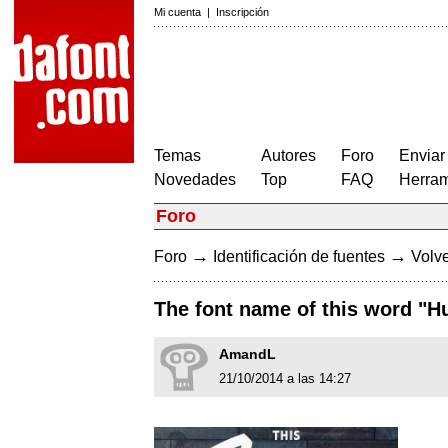
Mi cuenta
|
Inscripción
Temas
Autores
Foro
Enviar
Novedades
Top
FAQ
Herram
Foro
→
→
Foro
Identificación de fuentes
Volve
The font name of this word "Huf
AmandL
21/10/2014 a las 14:27