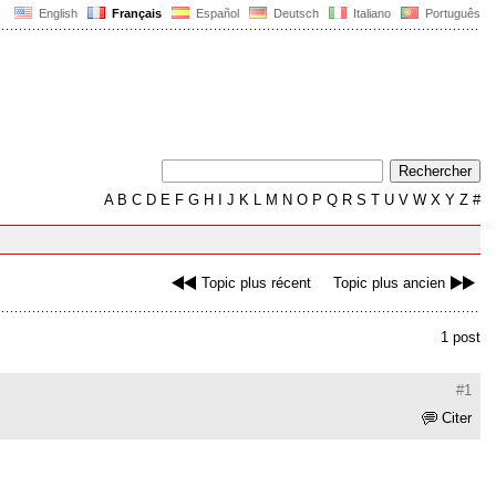
English
Français
Español
Deutsch
Italiano
Português
A
B
C
D
E
F
G
H
I
J
K
L
M
N
O
P
Q
R
S
T
U
V
W
X
Y
Z
#
Topic plus récent
Topic plus ancien
1 post
#1
Citer