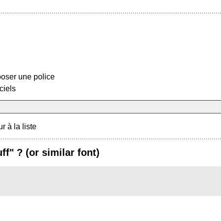
oser une police
ciels
r à la liste
f" ? (or similar font)