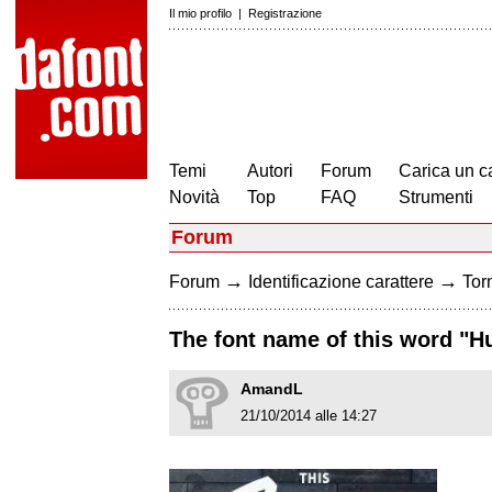
Il mio profilo
|
Registrazione
Temi
Autori
Forum
Carica un c
Novità
Top
FAQ
Strumenti
Forum
→
→
Forum
Identificazione carattere
Torn
The font name of this word "Huf
AmandL
21/10/2014 alle 14:27