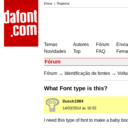
Entrar
|
Registrar
Temas
Autores
Fórum
Envia
Novidades
Top
FAQ
Ferra
Fórum
→
→
Fórum
Identificação de fontes
Volta
What Font type is this?
Dutch1984
14/03/2014 às 16:55
I need this type of font to make a baby b