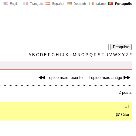
English
Français
Español
Deutsch
Italiano
Português
A
B
C
D
E
F
G
H
I
J
K
L
M
N
O
P
Q
R
S
T
U
V
W
X
Y
Z
#
Tópico mais recente
Tópico mais antigo
2 posts
#1
Citar