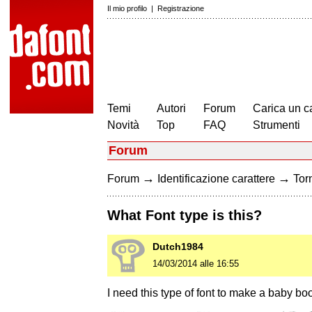
Il mio profilo
|
Registrazione
Temi
Autori
Forum
Carica un c
Novità
Top
FAQ
Strumenti
Forum
→
→
Forum
Identificazione carattere
Torn
What Font type is this?
Dutch1984
14/03/2014 alle 16:55
I need this type of font to make a baby b