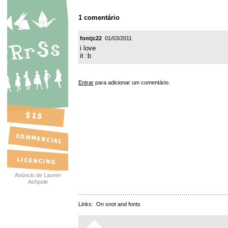
1 comentário
fontjc22
01/03/2011
i love
it :b
Entrar
para adicionar um comentário.
Anúncio de Lauren
Ashpole
Links:
On snot and fonts