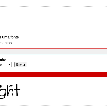
r uma fonte
mentas
nho