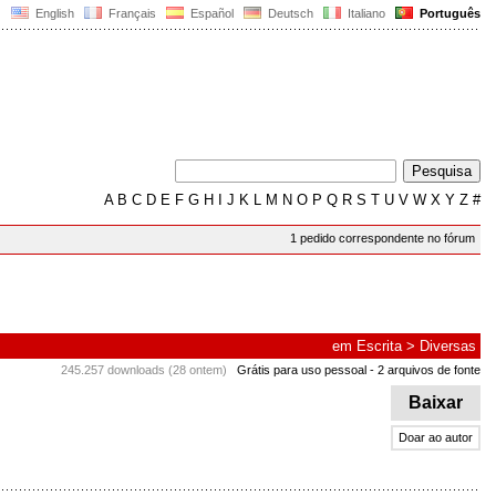
English
Français
Español
Deutsch
Italiano
Português
A
B
C
D
E
F
G
H
I
J
K
L
M
N
O
P
Q
R
S
T
U
V
W
X
Y
Z
#
1 pedido correspondente no fórum
em
Escrita
>
Diversas
245.257 downloads (28 ontem)
Grátis para uso pessoal
- 2 arquivos de fonte
Baixar
Doar ao autor