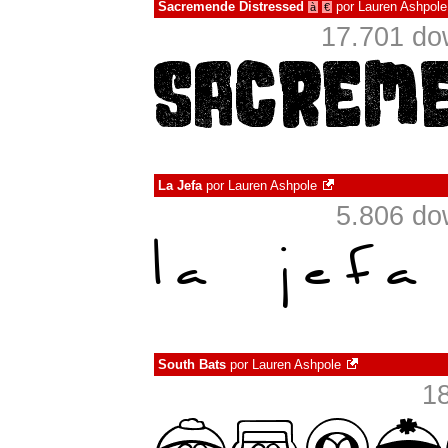
Sacremende Distressed
por
Lauren Ashpole
à
€
17.701 do
La Jefa
por
Lauren Ashpole
5.806 do
South Bats
por
Lauren Ashpole
1