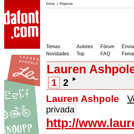
Entrar
|
Registrar
Temas
Autores
Fórum
Envia
Novidades
Top
FAQ
Ferra
Lauren Ashpol
1
2
Lauren Ashpole
V
privada
http://www.lau