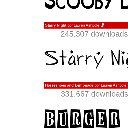
Starry Night
por
Lauren Ashpole
245.307 downloads
Horseshoes and Lemonade
por
Lauren Ashpole
331.667 downloads