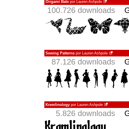
Origami Bats
por
Lauren Ashpole
100.726 downloads
G
Sewing Patterns
por
Lauren Ashpole
87.126 downloads
G
Kremlinology
por
Lauren Ashpole
5.826 downloads
G