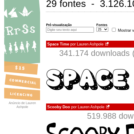
29 fontes - 3.126.
Pré-visualização
Fontes
Mostrar v
Space Time
por
Lauren Ashpole
341.174 downloads 
Anúncio de Lauren
Scooby Doo
por
Lauren Ashpole
Ashpole
519.988 dow