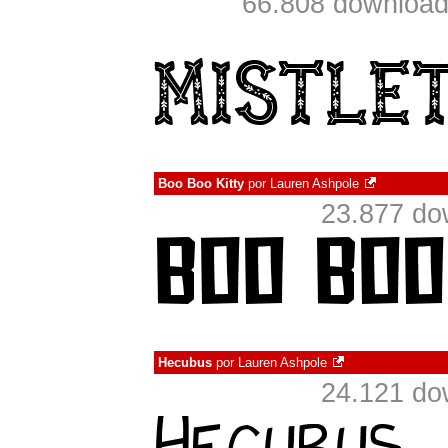
66.808 download
Boo Boo Kitty
por
Lauren Ashpole
23.877 do
Hecubus
por
Lauren Ashpole
24.121 do