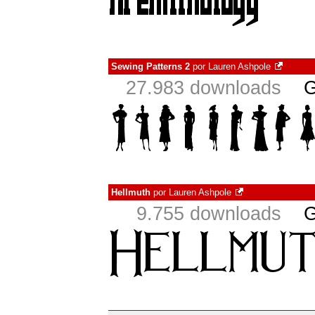
Sewing Patterns 2
por
Lauren Ashpole
27.983 downloads
G
Hellmuth
por
Lauren Ashpole
9.755 downloads
G