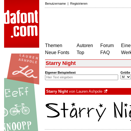
Benutzername
|
Registrieren
Themen
Autoren
Forum
Eine
Neue Fonts
Top
FAQ
Wer
Starry Night
Eigener Beispieltext
Größe
Starry Night
von
Lauren Ashpole