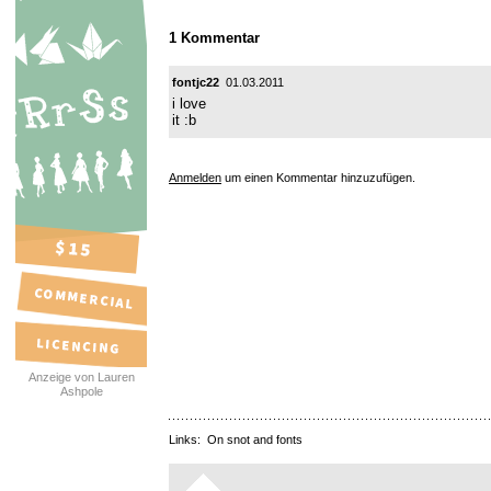
1 Kommentar
fontjc22
01.03.2011
i love
it :b
Anmelden
um einen Kommentar hinzuzufügen.
Anzeige von Lauren
Ashpole
Links:
On snot and fonts