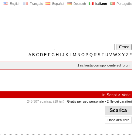
English
Français
Español
Deutsch
Italiano
Português
A
B
C
D
E
F
G
H
I
J
K
L
M
N
O
P
Q
R
S
T
U
V
W
X
Y
Z
#
1 richiesta corrispondente sul forum
in
Script
>
Varie
245.307 scaricati (19 ieri)
Gratis per uso personale
- 2 file dei caratteri
Scarica
Dona all'autore