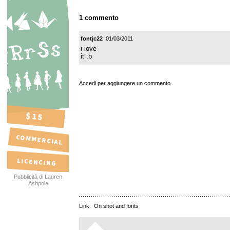
1 commento
fontjc22
01/03/2011
i love
it :b
Accedi
per aggiungere un commento.
Pubblicità di Lauren
Ashpole
Link:
On snot and fonts