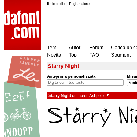
Il mio profilo
|
Registrazione
Temi
Autori
Forum
Carica un c
Novità
Top
FAQ
Strumenti
Starry Night
Anteprima personalizzata
Misu
Starry Night
di
Lauren Ashpole