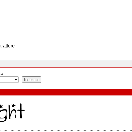
arattere
ra