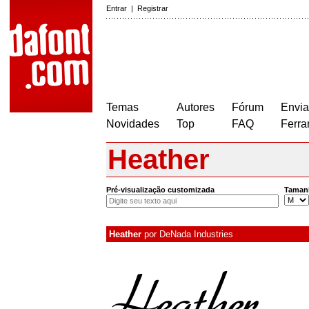
Entrar
|
Registrar
Temas
Autores
Fórum
Envia
Novidades
Top
FAQ
Ferra
Heather
Pré-visualização customizada
Taman
Heather
por
DeNada Industries