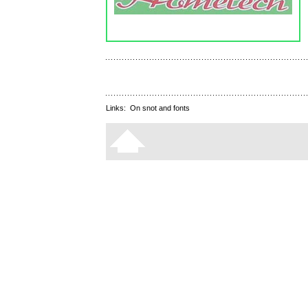
Links:
On snot and fonts