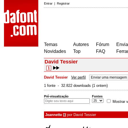
Entrar
|
Registrar
Temas
Autores
Fórum
Envia
Novidades
Top
FAQ
Ferra
David Tessier
1
David Tessier
Ver perfil
Enviar uma mensagem 
1 fonte - 32.822 downloads (1 ontem)
Pré-visualização
Fontes
Mostrar v
Jeannette
por
David Tessier
€