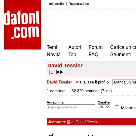
Il mio profilo
|
Registrazione
Temi
Autori
Forum
Carica un c
Novità
Top
FAQ
Strumenti
David Tessier
1
David Tessier
Visualizza il profilo
Manda un me
1 carattere - 32.820 scaricati (7 ieri)
Anteprima
Caratteri
Mostra v
Jeannette
di
David Tessier
€