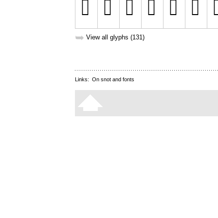
➥
View all glyphs (131)
Links:
On snot and fonts