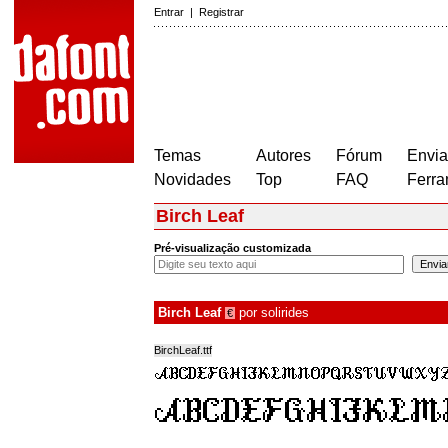
Entrar
|
Registrar
Temas
Autores
Fórum
Envia
Novidades
Top
FAQ
Ferra
Birch Leaf
Pré-visualização customizada
Birch Leaf
por
solirides
€
BirchLeaf.ttf