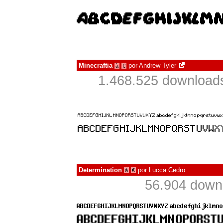
Minecraftia
por
Andrew Tyler
à
€
1.468.525 download
Determination
por
Lucca Cedro
à
€
56.904 down