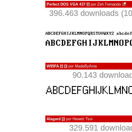
Perfect DOS VGA 437
por
Zeh Fernando
à
396.463 downloads (1
W95FA
por
MadeByArne
à
€
90.143 download
Alagard
por
Hewett Tsoi
€
329.591 downloa