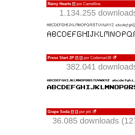
Rainy Hearts
por
Camellina
à
1.134.255 download
Press Start 2P
por
Codeman38
à
€
382.041 download
Grape Soda
por
jeti
à
€
36.085 downloads (12