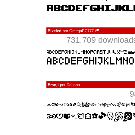
Pixeled
por
OmegaPC777
731.709 download
Emoji
por
Dahaba
9