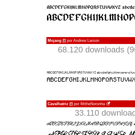
Mojang
por
Andrew Larson
à
68.120 downloads (9
Cavalhatriz
por
MrtheNoronha
à
33.110 download