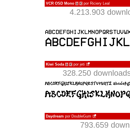
VCR OSD Mono
por
Riciery Leal
à
€
4.213.903 downl
Kiwi Soda
por
jeti
à
€
328.250 downloads
Daydream
por
DoubleGum
793.659 down