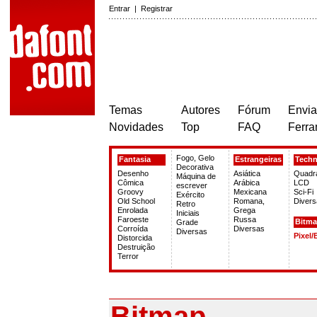
Entrar
|
Registrar
Temas
Autores
Fórum
Envia
Novidades
Top
FAQ
Ferra
Fogo, Gelo
Fantasia
Estrangeiras
Tech
Decorativa
Desenho
Asiática
Quadr
Máquina de
Cômica
Arábica
LCD
escrever
Groovy
Mexicana
Sci-Fi
Exército
Old School
Romana,
Divers
Retro
Enrolada
Grega
Iniciais
Faroeste
Russa
Bitm
Grade
Corroída
Diversas
Diversas
Pixel/
Distorcida
Destruição
Terror
Bitmap