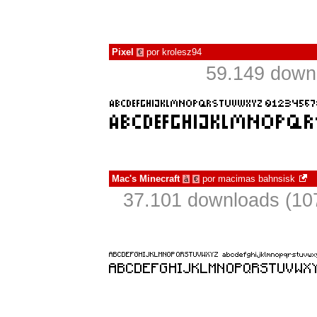
Pixel
por
krolesz94
€
59.149 down
Mac's Minecraft
por
macimas bahnsisk
à
€
37.101 downloads (10