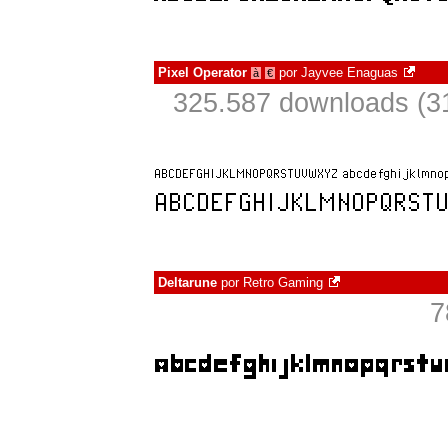
Pixel Operator
por
Jayvee Enaguas
à
€
325.587 downloads (3
Deltarune
por
Retro Gaming
7