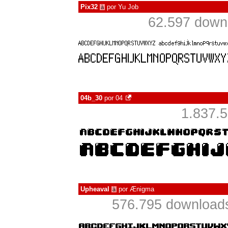
Pix32
por
Yu Job
à
62.597 down
04b_30
por
04
1.837.
Upheaval
por
Ænigma
à
576.795 download