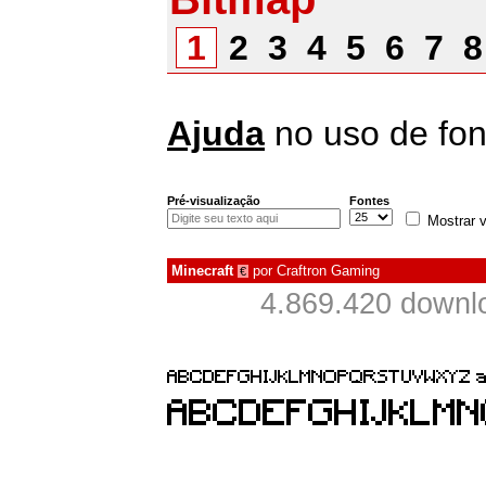
1
2
3
4
5
6
7
Ajuda
no uso de fon
Pré-visualização
Fontes
Mostrar v
Minecraft
por
Craftron Gaming
€
4.869.420 downl