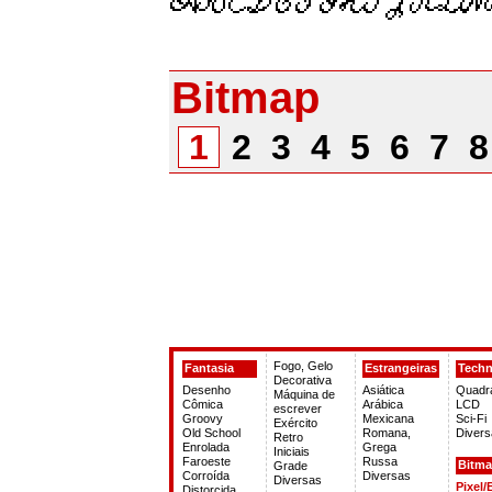
Bitmap
1
2
3
4
5
6
7
Fogo, Gelo
Fantasia
Estrangeiras
Tech
Decorativa
Desenho
Asiática
Quadr
Máquina de
Cômica
Arábica
LCD
escrever
Groovy
Mexicana
Sci-Fi
Exército
Old School
Romana,
Divers
Retro
Enrolada
Grega
Iniciais
Faroeste
Russa
Bitm
Grade
Corroída
Diversas
Diversas
Pixel/
Distorcida