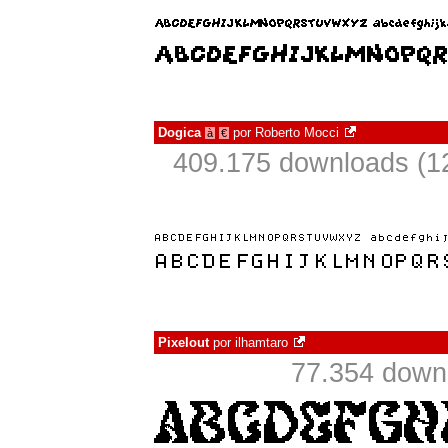
Dogica
por
Roberto Mocci
à
€
409.175 downloads (1
Pixelout
por
ilhamtaro
77.354 down