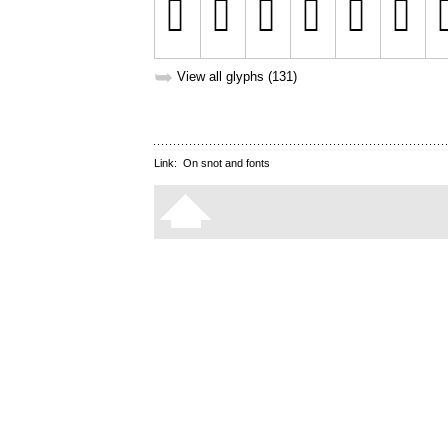
➥
View all glyphs (131)
Link:
On snot and fonts