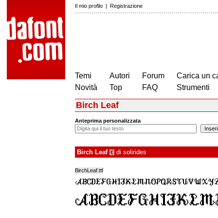
Il mio profilo
|
Registrazione
Temi
Autori
Forum
Carica un c
Novità
Top
FAQ
Strumenti
Birch Leaf
Anteprima personalizzata
Birch Leaf
di
solirides
€
BirchLeaf.ttf