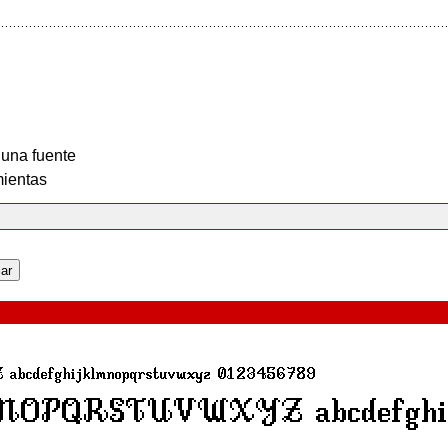
 una fuente
ientas