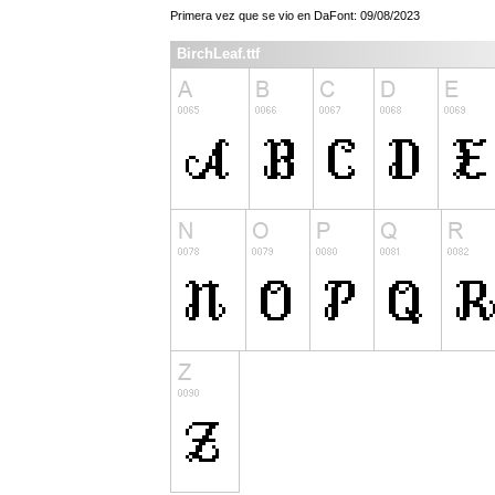
Primera vez que se vio en DaFont: 09/08/2023
BirchLeaf.ttf