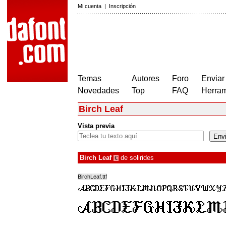
Mi cuenta
|
Inscripción
Temas
Autores
Foro
Enviar
Novedades
Top
FAQ
Herram
Birch Leaf
Vista previa
Birch Leaf
de
solirides
€
BirchLeaf.ttf