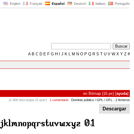
English
Français
Español
Deutsch
Italiano
Português
A
B
C
D
E
F
G
H
I
J
K
L
M
N
O
P
Q
R
S
T
U
V
W
X
Y
Z
#
en
Bitmap
(16 px)
[
ayuda
]
11.908 descargas (5 ayer)
1 comentario
Dominio público / GPL / OFL
- 2 ficheros
Descargar