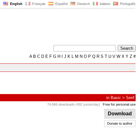
English
Français
Español
Deutsch
Italiano
Português
A
B
C
D
E
F
G
H
I
J
K
L
M
N
O
P
Q
R
S
T
U
V
W
X
Y
Z
#
in
Basic
>
Serif
74,666 downloads (492 yesterday)
Free for personal use
Download
Donate to author