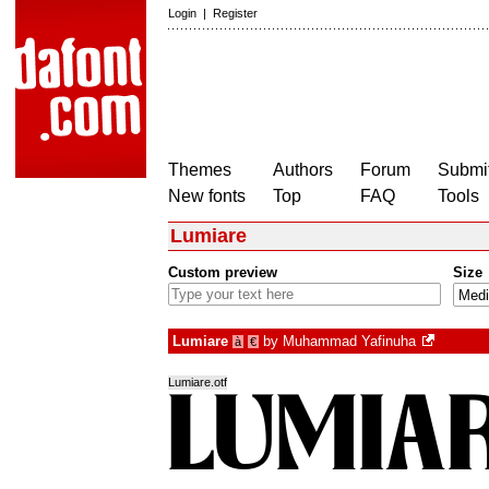
Login
|
Register
Themes
Authors
Forum
Submit
New fonts
Top
FAQ
Tools
Lumiare
Custom preview
Size
Lumiare
by
Muhammad Yafinuha
à
€
Lumiare.otf