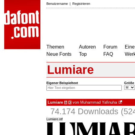
Benutzername
|
Registrieren
Themen
Autoren
Forum
Eine
Neue Fonts
Top
FAQ
Wer
Lumiare
Eigener Beispieltext
Größe
Lumiare
von
Muhammad Yafinuha
à
€
74.174 Downloads (524
Lumiare.otf