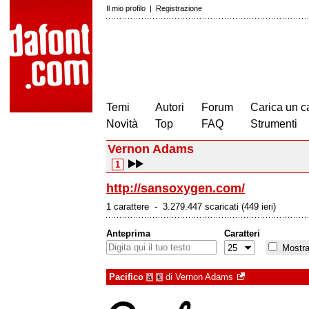
Il mio profilo
|
Registrazione
Temi
Autori
Forum
Carica un c
Novità
Top
FAQ
Strumenti
Vernon Adams
1
http://sansoxygen.com/
1 carattere - 3.279.447 scaricati (449 ieri)
Anteprima
Caratteri
Mostra 
Pacifico
di
Vernon Adams
à
€