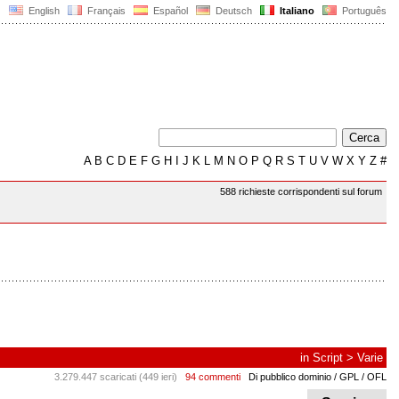
English
Français
Español
Deutsch
Italiano
Português
A
B
C
D
E
F
G
H
I
J
K
L
M
N
O
P
Q
R
S
T
U
V
W
X
Y
Z
#
588 richieste corrispondenti sul forum
in
Script
>
Varie
3.279.447 scaricati (449 ieri)
94 commenti
Di pubblico dominio / GPL / OFL