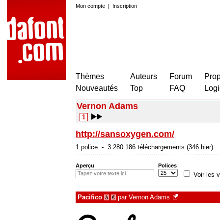
Mon compte
|
Inscription
Thèmes
Auteurs
Forum
Prop
Nouveautés
Top
FAQ
Logi
Vernon Adams
1
http://sansoxygen.com/
1 police - 3 280 186 téléchargements (346 hier)
Aperçu
Polices
Voir les v
Pacifico
par
Vernon Adams
à
€