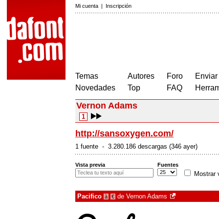
Mi cuenta
|
Inscripción
Temas
Autores
Foro
Enviar
Novedades
Top
FAQ
Herram
Vernon Adams
1
http://sansoxygen.com/
1 fuente - 3.280.186 descargas (346 ayer)
Vista previa
Fuentes
Mostrar 
Pacifico
de
Vernon Adams
à
€