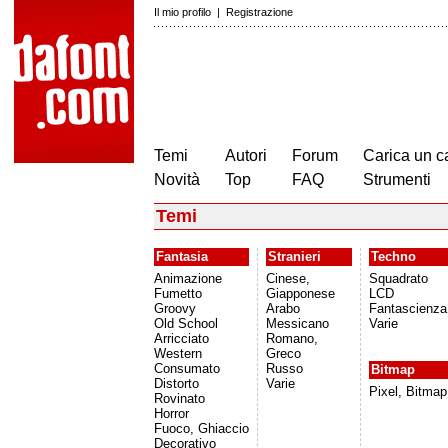
Il mio profilo
|
Registrazione
Temi
Autori
Forum
Carica un c
Novità
Top
FAQ
Strumenti
Temi
Fantasia
Stranieri
Techno
Animazione
Cinese,
Squadrato
Fumetto
Giapponese
LCD
Groovy
Arabo
Fantascienza
Old School
Messicano
Varie
Arricciato
Romano,
Western
Greco
Consumato
Russo
Bitmap
Distorto
Varie
Pixel, Bitmap
Rovinato
Horror
Fuoco, Ghiaccio
Decorativo