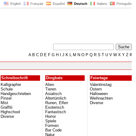
English
Français
Español
Deutsch
Italiano
Português
A
B
C
D
E
F
G
H
I
J
K
L
M
N
O
P
Q
R
S
T
U
V
W
X
Y
Z
#
Schreibschrift
Dingbats
Feiertage
Kalligraphie
Alien
Valentinstag
Schule
Tieren
Ostern
Handgeschrieben
Asiatisch
Halloween
Pinsel
Altertümlich
Weihnachten
Mist
Runen, Elfen
Diverse
Graffiti
Esoterisch
Highschool
Fantastisch
Diverse
Horror
Spiele
Formen
Bar Code
Natur