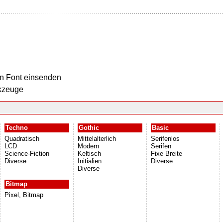
n Font einsenden
kzeuge
Techno
Gothic
Basic
Quadratisch
Mittelalterlich
Serifenlos
LCD
Modern
Serifen
Science-Fiction
Keltisch
Fixe Breite
Diverse
Initialien
Diverse
Diverse
Bitmap
Pixel, Bitmap