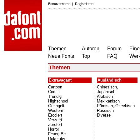
Benutzername
|
Registrieren
Themen
Autoren
Forum
Eine
Neue Fonts
Top
FAQ
Wer
Themen
Extravagant
Ausländisch
Cartoon
Chinesisch,
Comic
Japanisch
Trendig
Arabisch
Highschool
Mexikanisch
Geringelt
Römisch, Griechisch
Western
Russisch
Erodiert
Diverse
Verzerrt
Zerstört
Horror
Feuer, Eis
Dekorativ