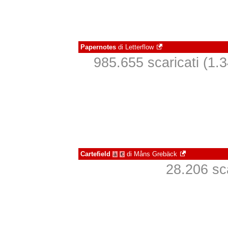
Papernotes
di
Letterflow
985.655 scaricati (1.3
Cartefield
di
Måns Grebäck
à
€
28.206 sca