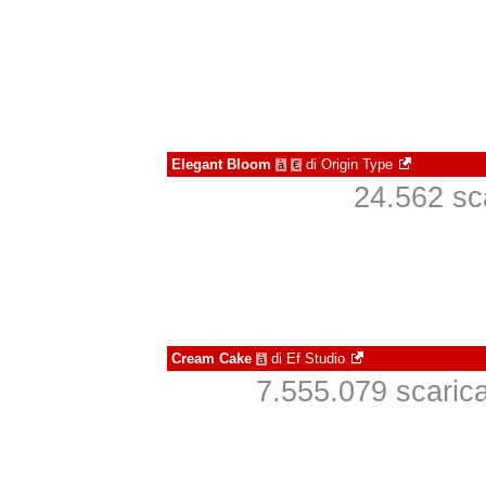
Elegant Bloom
di
Origin Type
à
€
24.562 sca
Cream Cake
di
Ef Studio
à
7.555.079 scaricat