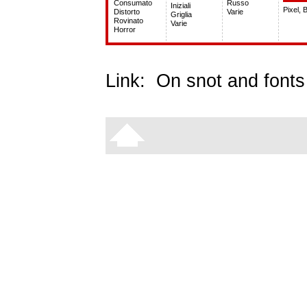
Consumato
Russo
Iniziali
Pixel, 
Distorto
Varie
Griglia
Rovinato
Varie
Horror
Link:
On snot and fonts