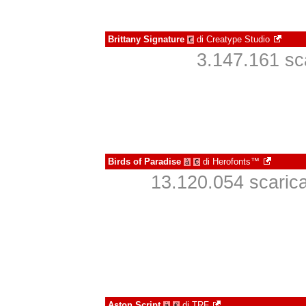
Brittany Signature
di
Creatype Studio
€
3.147.161 sca
Birds of Paradise
di
Herofonts™
à
€
13.120.054 scaricat
Aston Script
di
TRF
à
€