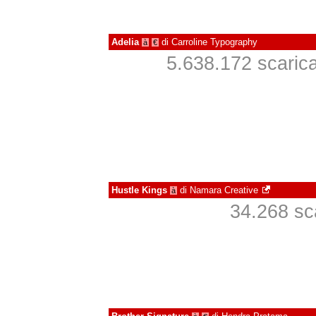
Adelia
di
Carroline Typography
à
€
5.638.172 scaricat
Hustle Kings
di
Namara Creative
à
34.268 sca