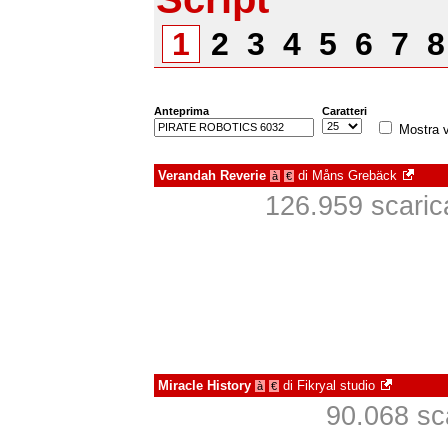
1
2
3
4
5
6
7
Anteprima
Caratteri
Mostra v
Verandah Reverie
di
Måns Grebäck
à
€
126.959 scarica
Miracle History
di
Fikryal studio
à
€
90.068 sca