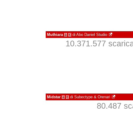
Muthiara
di
Abo Daniel Studio
à
€
10.371.577 scaricat
Midstar
di
Subectype & Orenari
à
€
80.487 sca