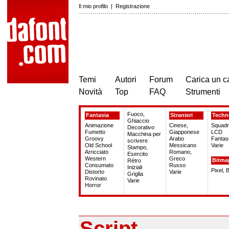
Il mio profilo
|
Registrazione
Temi
Autori
Forum
Carica un c
Novità
Top
FAQ
Strumenti
Fuoco,
Fantasia
Stranieri
Techn
Ghiaccio
Animazione
Cinese,
Squadr
Decorativo
Fumetto
Giapponese
LCD
Macchina per
Groovy
Arabo
Fantas
scrivere
Old School
Messicano
Varie
Stampo,
Arricciato
Romano,
Esercito
Western
Greco
Bitma
Rétro
Consumato
Russo
Iniziali
Pixel, 
Distorto
Varie
Griglia
Rovinato
Varie
Horror
Script