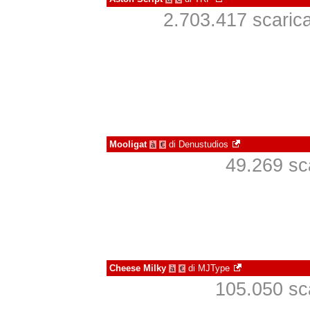
2.703.417 scaricat
Mooligat
di
Denustudios
à
€
49.269 sca
Cheese Milky
di
MJType
à
€
105.050 sca