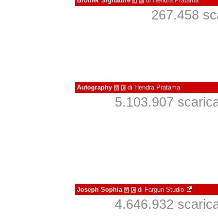
Brother Signature
di
Hendra Pratama
à
€
267.458 sca
Autography
di
Hendra Pratama
à
€
5.103.907 scaricat
Joseph Sophia
di
Fargun Studio
à
€
4.646.932 scaricat