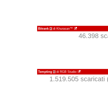
Bitrank
di
Khurasan™
€
46.398 sca
Tempting
di
RGB Studio
€
1.519.505 scaricati (