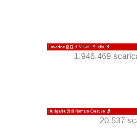
Loverine
di
Viswell Studio
à
€
1.946.469 scarica
Hullgaria
di
Namara Creative
€
20.537 sca