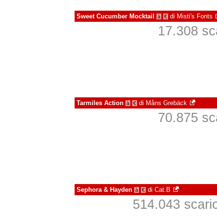
Sweet Cucumber Mocktail
di
Misti's Fonts
à
€
17.308 sca
Tarmiles Action
di
Måns Grebäck
à
€
70.875 sca
Sephora & Hayden
di
Cat.B
à
€
514.043 scarica