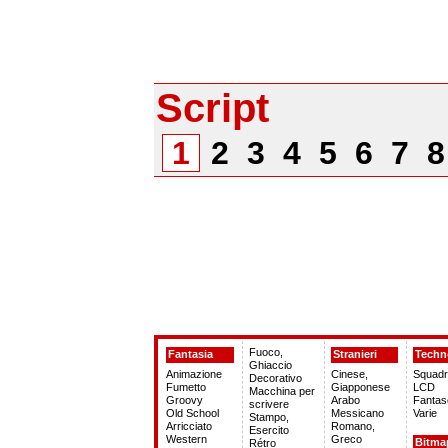
Script
1
2
3
4
5
6
7
Fuoco,
Fantasia
Stranieri
Techn
Ghiaccio
Animazione
Cinese,
Squadr
Decorativo
Fumetto
Giapponese
LCD
Macchina per
Groovy
Arabo
Fantas
scrivere
Old School
Messicano
Varie
Stampo,
Arricciato
Romano,
Esercito
Western
Greco
Bitma
Rétro