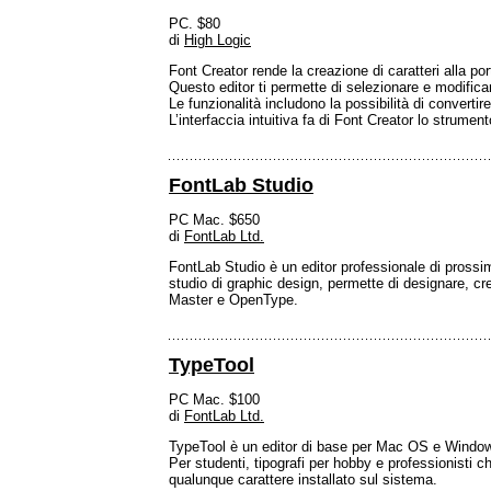
PC. $80
di
High Logic
Font Creator rende la creazione di caratteri alla por
Questo editor ti permette di selezionare e modificar
Le funzionalità includono la possibilità di convertir
L’interfaccia intuitiva fa di Font Creator lo strumen
FontLab Studio
PC Mac. $650
di
FontLab Ltd.
FontLab Studio è un editor professionale di prossim
studio di graphic design, permette di designare, crea
Master e OpenType.
TypeTool
PC Mac. $100
di
FontLab Ltd.
TypeTool è un editor di base per Mac OS e Windo
Per studenti, tipografi per hobby e professionisti c
qualunque carattere installato sul sistema.