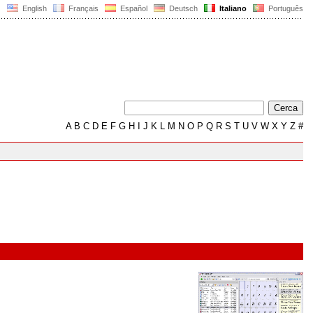
English
Français
Español
Deutsch
Italiano
Português
A
B
C
D
E
F
G
H
I
J
K
L
M
N
O
P
Q
R
S
T
U
V
W
X
Y
Z
#