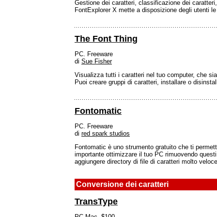
Gestione dei caratteri, classificazione dei caratter
FontExplorer X mette a disposizione degli utenti l
The Font Thing
PC. Freeware
di
Sue Fisher
Visualizza tutti i caratteri nel tuo computer, che si
Puoi creare gruppi di caratteri, installare o disinstal
Fontomatic
PC. Freeware
di
red spark studios
Fontomatic è uno strumento gratuito che ti permett
importante ottimizzare il tuo PC rimuovendo questi 
aggiungere directory di file di caratteri molto velo
Conversione dei caratteri
TransType
PC Mac. $100