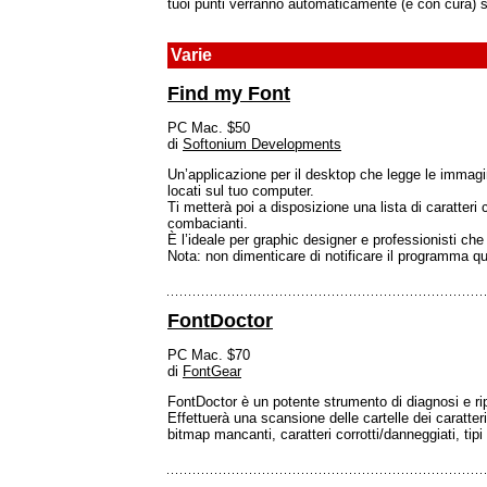
tuoi punti verranno automaticamente (e con cura) spi
Varie
Find my Font
PC Mac. $50
di
Softonium Developments
Un’applicazione per il desktop che legge le immagini,
locati sul tuo computer.
Ti metterà poi a disposizione una lista di caratter
combacianti.
È l’ideale per graphic designer e professionisti ch
Nota: non dimenticare di notificare il programma 
FontDoctor
PC Mac. $70
di
FontGear
FontDoctor è un potente strumento di diagnosi e rip
Effettuerà una scansione delle cartelle dei caratter
bitmap mancanti, caratteri corrotti/danneggiati, tipi m