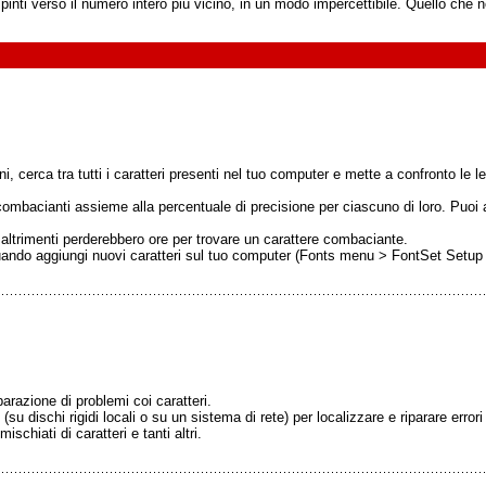
nti verso il numero intero più vicino, in un modo impercettibile. Quello che note
 cerca tra tutti i caratteri presenti nel tuo computer e mette a confronto le let
i combacianti assieme alla percentuale di precisione per ciascuno di loro. Puoi
e altrimenti perderebbero ore per trovare un carattere combaciante.
quando aggiungi nuovi caratteri sul tuo computer (Fonts menu > FontSet Setup
arazione di problemi coi caratteri.
i (su dischi rigidi locali o su un sistema di rete) per localizzare e riparare er
ischiati di caratteri e tanti altri.