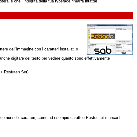
rai è che l’integrità della tua typeface rimarrà intatta!
tere dell’immagine con i caratteri installati o
 anche digitare del testo per vedere quanto sono effettivamente
 > Resfresh Set).
rori comuni dei caratteri, come ad esempio caratteri Postscript mancanti,