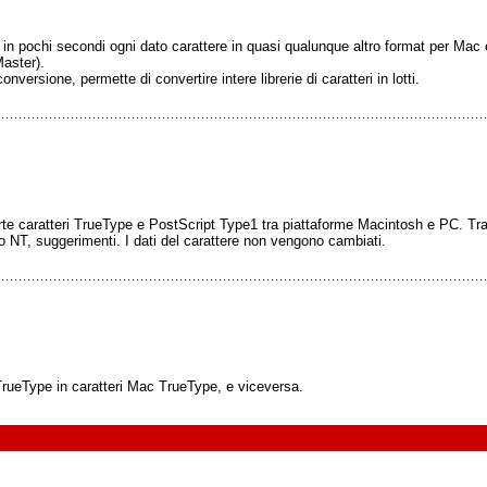
ire in pochi secondi ogni dato carattere in quasi qualunque altro format per 
aster).
nversione, permette di convertire intere librerie di caratteri in lotti.
caratteri TrueType e PostScript Type1 tra piattaforme Macintosh e PC. Tra le
orto NT, suggerimenti. I dati del carattere non vengono cambiati.
rueType in caratteri Mac TrueType, e viceversa.