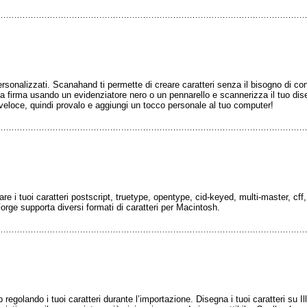
ersonalizzati. Scanahand ti permette di creare caratteri senza il bisogno di cono
ua firma usando un evidenziatore nero o un pennarello e scannerizza il tuo dis
 veloce, quindi provalo e aggiungi un tocco personale al tuo computer!
creare i tuoi caratteri postscript, truetype, opentype, cid-keyed, multi-master, cf
orge supporta diversi formati di caratteri per Macintosh.
regolando i tuoi caratteri durante l’importazione. Disegna i tuoi caratteri su Illu