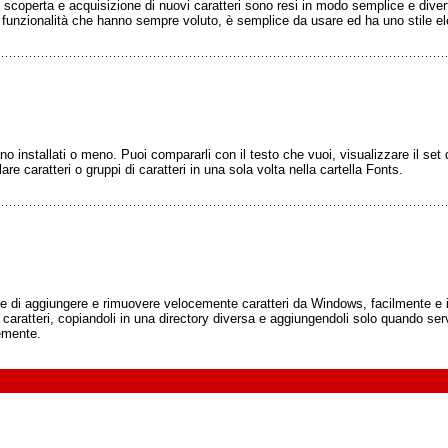
i, scoperta e acquisizione di nuovi caratteri sono resi in modo semplice e diver
e funzionalità che hanno sempre voluto, è semplice da usare ed ha uno stile e
ano installati o meno. Puoi compararli con il testo che vuoi, visualizzare il set
lare caratteri o gruppi di caratteri in una sola volta nella cartella Fonts.
e di aggiungere e rimuovere velocemente caratteri da Windows, facilmente e in 
caratteri, copiandoli in una directory diversa e aggiungendoli solo quando serv
cemente.