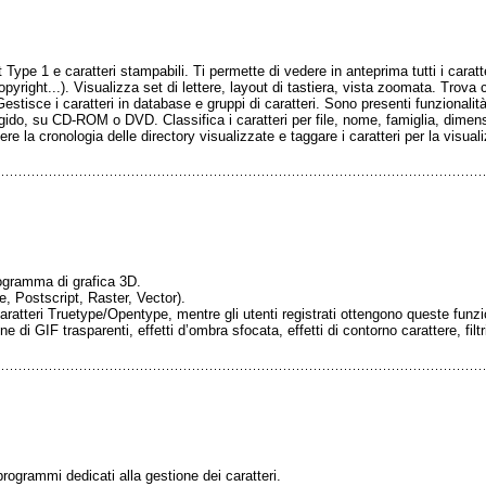
 1 e caratteri stampabili. Ti permette di vedere in anteprima tutti i caratteri
opyright...). Visualizza set di lettere, layout di tastiera, vista zoomata. Trova 
estisce i caratteri in database e gruppi di caratteri. Sono presenti funzionalità 
rigido, su CD-ROM o DVD. Classifica i caratteri per file, nome, famiglia, dimen
edere la cronologia delle directory visualizzate e taggare i caratteri per la visu
programma di grafica 3D.
e, Postscript, Raster, Vector).
ratteri Truetype/Opentype, mentre gli utenti registrati ottengono queste funzio
e di GIF trasparenti, effetti d’ombra sfocata, effetti di contorno carattere, filtri
rogrammi dedicati alla gestione dei caratteri.