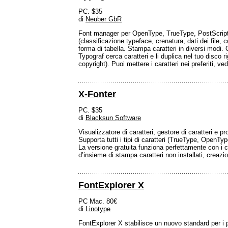
PC. $35
di
Neuber GbR
Font manager per OpenType, TrueType, PostScript Type
(classificazione typeface, crenatura, dati dei file, c
forma di tabella. Stampa caratteri in diversi modi. G
Typograf cerca caratteri e li duplica nel tuo disco 
copyright). Puoi mettere i caratteri nei preferiti, v
X-Fonter
PC. $35
di
Blacksun Software
Visualizzatore di caratteri, gestore di caratteri e 
Supporta tutti i tipi di caratteri (TrueType, OpenTyp
La versione gratuita funziona perfettamente con i ca
d’insieme di stampa caratteri non installati, creazion
FontExplorer X
PC Mac. 80€
di
Linotype
FontExplorer X stabilisce un nuovo standard per i p