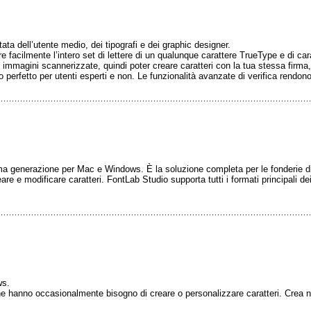
tata dell’utente medio, dei tipografi e dei graphic designer.
e facilmente l’intero set di lettere di un qualunque carattere TrueType e di ca
e immagini scannerizzate, quindi poter creare caratteri con la tua stessa firma, i
to perfetto per utenti esperti e non. Le funzionalità avanzate di verifica rendo
a generazione per Mac e Windows. È la soluzione completa per le fonderie di ca
re e modificare caratteri. FontLab Studio supporta tutti i formati principali de
ws.
he hanno occasionalmente bisogno di creare o personalizzare caratteri. Crea nuo