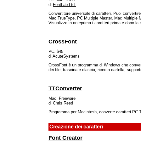
di
FontLab Ltd.
Convertitore universale di caratteri. Puoi convert
Mac TrueType, PC Multiple Master, Mac Multiple M
Visualizza in anteprima i caratteri prima e dopo la co
CrossFont
PC. $45
di
AcuteSystems
CrossFont è un programma di Windows che converte 
dei file, trascina e rilascia, ricerca cartella, supp
TTConverter
Mac. Freeware
di Chris Reed
Programma per Macintosh, converte caratteri PC T
Creazione dei caratteri
Font Creator