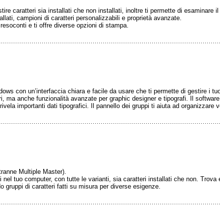
re caratteri sia installati che non installati, inoltre ti permette di esaminare 
stallati, campioni di caratteri personalizzabili e proprietà avanzate.
 resoconti e ti offre diverse opzioni di stampa.
ws con un’interfaccia chiara e facile da usare che ti permette di gestire i tuoi
eri, ma anche funzionalità avanzate per graphic designer e tipografi. Il softwar
ivela importanti dati tipografici. Il pannello dei gruppi ti aiuta ad organizzare 
anne Multiple Master).
i nel tuo computer, con tutte le varianti, sia caratteri installati che non. Trova 
 gruppi di caratteri fatti su misura per diverse esigenze.