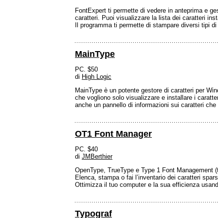
FontExpert ti permette di vedere in anteprima e gesti
caratteri. Puoi visualizzare la lista dei caratteri in
Il programma ti permette di stampare diversi tipi di
MainType
PC. $50
di
High Logic
MainType è un potente gestore di caratteri per Windo
che vogliono solo visualizzare e installare i caratt
anche un pannello di informazioni sui caratteri che r
OT1 Font Manager
PC. $40
di
JMBerthier
OpenType, TrueType e Type 1 Font Management (tr
Elenca, stampa o fai l’inventario dei caratteri spars
Ottimizza il tuo computer e la sua efficienza usando
Typograf