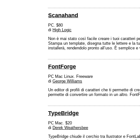
Scanahand
PC. $80
di
High Logic
Non è mai stato così facile creare i tuoi caratteri p
Stampa un template, disegna tutte le lettere e la t
installerà, rendendolo pronto all’uso. È semplice e
FontForge
PC Mac Linux. Freeware
di
George Williams
Un editor di profili di caratteri che ti permette di 
permette di convertire un formato in un altro. FontF
TypeBridge
PC Mac. $20
di
Derek Weathersbee
TypeBridge chiude il cerchio tra llustrator e FontLab 