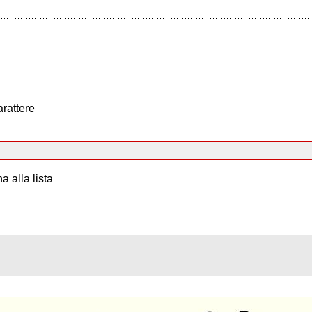
arattere
a alla lista