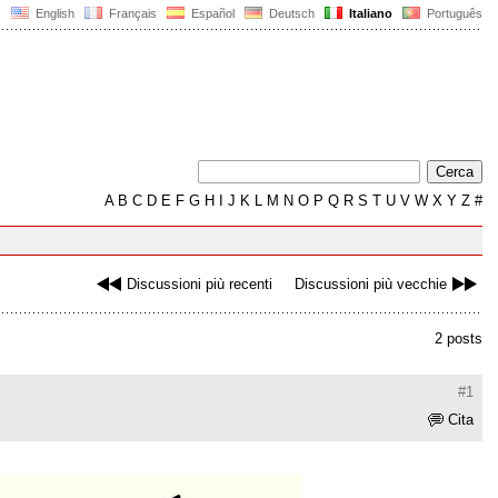
English
Français
Español
Deutsch
Italiano
Português
A
B
C
D
E
F
G
H
I
J
K
L
M
N
O
P
Q
R
S
T
U
V
W
X
Y
Z
#
Discussioni più recenti
Discussioni più vecchie
2 posts
#1
Cita