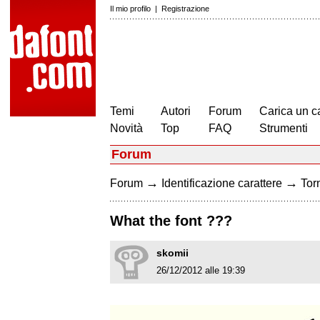
Il mio profilo
|
Registrazione
Temi
Autori
Forum
Carica un c
Novità
Top
FAQ
Strumenti
Forum
→
→
Forum
Identificazione carattere
Torn
What the font ???
skomii
26/12/2012 alle 19:39