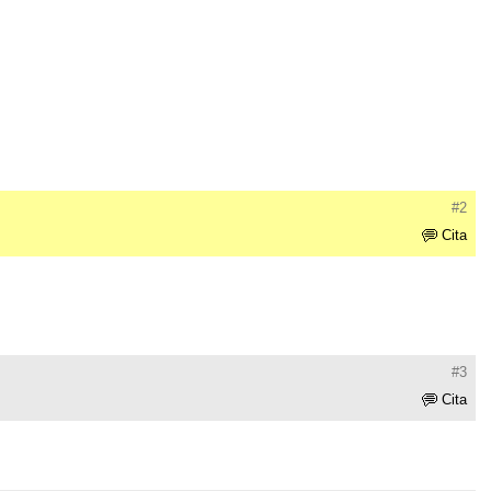
#2
Cita
#3
Cita