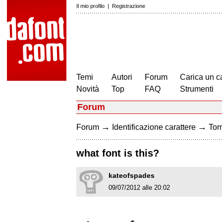
Il mio profilo
|
Registrazione
Temi
Autori
Forum
Carica un c
Novità
Top
FAQ
Strumenti
Forum
→
→
Forum
Identificazione carattere
Torn
what font is this?
kateofspades
09/07/2012 alle 20:02