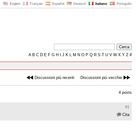
English
Français
Español
Deutsch
Italiano
Português
A
B
C
D
E
F
G
H
I
J
K
L
M
N
O
P
Q
R
S
T
U
V
W
X
Y
Z
#
Discussioni più recenti
Discussioni più vecchie
4 posts
#1
Cita