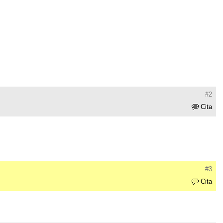
#2
Cita
#3
Cita