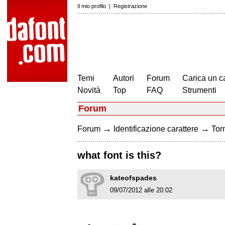
Il mio profilo
|
Registrazione
Temi
Autori
Forum
Carica un c
Novità
Top
FAQ
Strumenti
Forum
→
→
Forum
Identificazione carattere
Torn
what font is this?
kateofspades
09/07/2012 alle 20:02