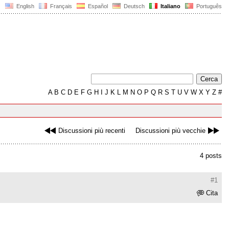
English
Français
Español
Deutsch
Italiano
Português
A
B
C
D
E
F
G
H
I
J
K
L
M
N
O
P
Q
R
S
T
U
V
W
X
Y
Z
#
Discussioni più recenti
Discussioni più vecchie
4 posts
#1
Cita