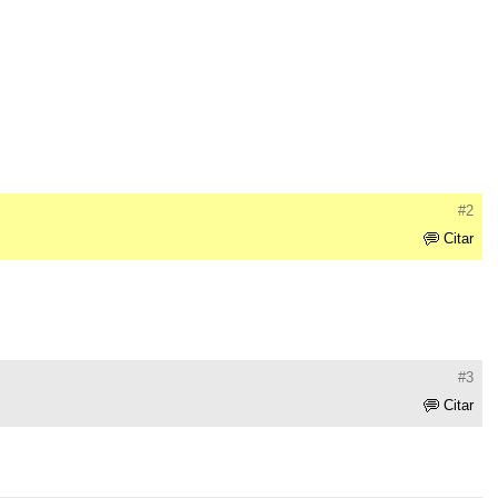
#2
Citar
#3
Citar