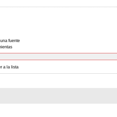
 una fuente
ientas
r a la lista