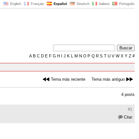
English
Français
Español
Deutsch
Italiano
Português
A
B
C
D
E
F
G
H
I
J
K
L
M
N
O
P
Q
R
S
T
U
V
W
X
Y
Z
#
Tema más reciente
Tema más antiguo
4 posts
#1
Citar