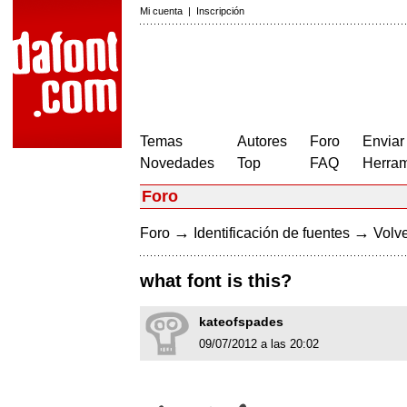
Mi cuenta
|
Inscripción
Temas
Autores
Foro
Enviar
Novedades
Top
FAQ
Herram
Foro
→
→
Foro
Identificación de fuentes
Volve
what font is this?
kateofspades
09/07/2012 a las 20:02